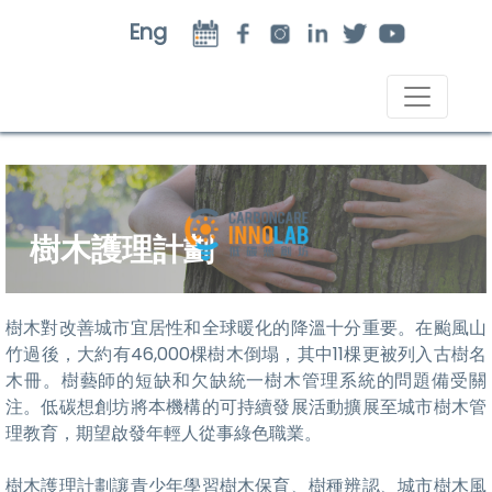
Eng
樹木護理計劃
樹木對改善城市宜居性和全球暖化的降溫十分重要。在颱風山
竹過後，大約有46,000棵樹木倒塌，其中11棵更被列入古樹名
木冊。樹藝師的短缺和欠缺統一樹木管理系統的問題備受關
注。低碳想創坊將本機構的可持續發展活動擴展至城市樹木管
理教育，期望啟發年輕人從事綠色職業。
樹木護理計劃讓青少年學習樹木保育、樹種辨認、城市樹木風