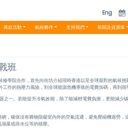
Eng
籌款活動
氣候夥伴
支持我們
新聞及資源庫
戰班
裝修學院合作，首先向街坊介紹現時香港以至全球面對的氣候挑
外工作的熱壓力風險，到全球能源危機導致的電費加碼，再到雨
器之一。若能提升冷氣效能，除了能減輕電費負擔，更能減少
塵網，確保沒有雜物阻礙室內外的空氣流通，避免壓縮機過勞，
風扇葉或排水位等的積塵。