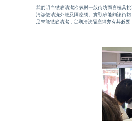
我們明白徹底清潔冷氣對一般街坊而言極具挑
清潔便清洗外殼及隔塵網。實戰班能夠讓街坊
足未能徹底清潔，定期清洗隔塵網亦有其必要