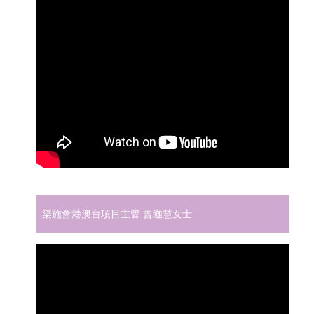
樂施會港澳台項目主管 曾迦慧女士