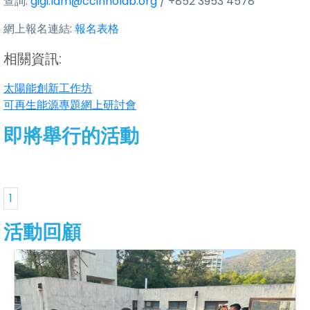
查詢:
gigi.lam@ccinnolab.org
/ +852 3953 4578
網上報名連結:
報名表格
相關資訊:
太陽能創新工作坊
可再生能源專題網上研討會
即將舉行的活動
1
活動回顧