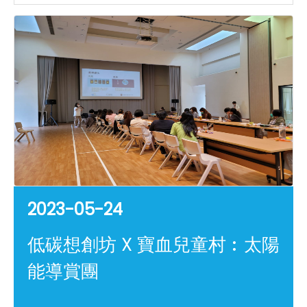
2023-05-24
低碳想創坊 X 寶血兒童村︰太陽
能導賞團