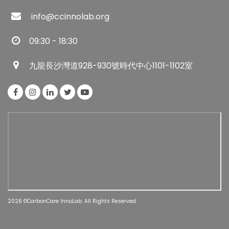
info@ccinnolab.org
09:30 - 18:30
九龍長沙灣道928-930號時代中心1101-1102室
2026 ©CarbonCare InnoLab. All Rights Reserved.